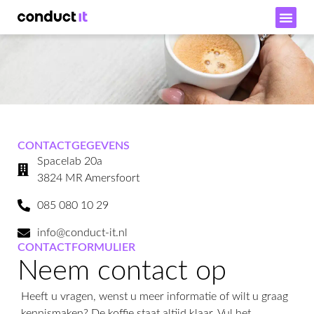
Over ons
Werken bij
CONTACTGEGEVENS
Spacelab 20a
3824 MR Amersfoort
085 080 10 29
info@conduct-it.nl
CONTACTFORMULIER
Neem contact op
Heeft u vragen, wenst u meer informatie of wilt u graag
kennismaken? De koffie staat altijd klaar. Vul het