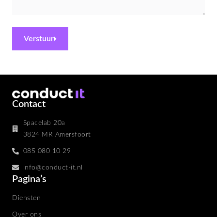
Verstuur
Contact
Spacelab 20a
3824 MR Amersfoort
085 080 10 29
info@conduct-it.nl
Pagina’s
Diensten
Over ons